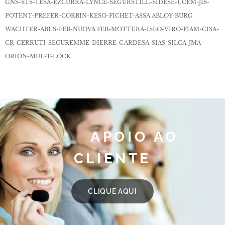
GNS-STS-TESA-EZCURRA-LYNCE-SEGURSTILL-SIDESE-UCEM-JIS-
POTENT-PREFER-CORBIN-KESO-FICHET-ASSA ABLOY-BURG
WACHTER-ABUS-FEB-NUOVA FEB-MOTTURA-ISEO-VIRO-FIAM-CISA-
CR-CERRUTI-SECUREMME-DIERRE-GARDESA-SIAS-SILCA-JMA-
ORION-MUL-T-LOCK
APOIO AO
CLIENTE
CLIQUE AQUI