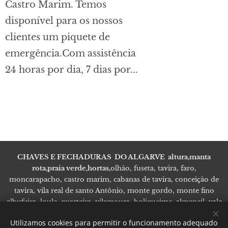
Castro Marim. Temos
disponível para os nossos
clientes um piquete de
emergência.Com assistência
24 horas por dia, 7 dias por...
CHAVES E FECHADURAS DO ALGARVE altura,manta
rota,praia verde,hortas,
olhão, fuseta, tavira, faro,
moncarapacho, castro marim, cabanas de tavira, conceição de
tavira, vila real de santo Antônio, monte gordo, monte fino
albufeira, loule, quarteira, vilamoura, boliqueime, almancil, vale
de lobo, quinta do lago,
Utilizamos cookies para permitir o funcionamento adequado